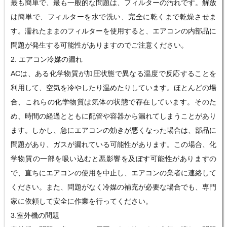
最も簡単で、最も一般的な問題は、フィルターの汚れです。解放
は簡単で、フィルターを水で洗い、完全に乾くまで乾燥させま
す。濡れたままのフィルターを使用すると、エアコンの内部品に
問題が発生する可能性がありますのでご注意ください。
2. エアコン冷媒の漏れ
ACは、ある化学物質が加圧状態で異なる温度で反応することを
利用して、空気を冷やしたり温めたりしています。ほとんどの場
合、これらの化学物質は気体の状態で存在しています。そのた
め、時間の経過とともに配管や容器から漏れてしまうことがあり
ます。しかし、急にエアコンの効きが悪くなった場合は、部品に
問題があり、ガスが漏れている可能性があります。この場合、化
学物質の一部を吸い込むと悪影響を及ぼす可能性がありますの
で、直ちにエアコンの使用を中止し、エアコンの業者に連絡して
ください。また、問題がなく冷媒の補充が必要な場合でも、専門
家に依頼して安全に作業を行ってください。
3.室外機の問題