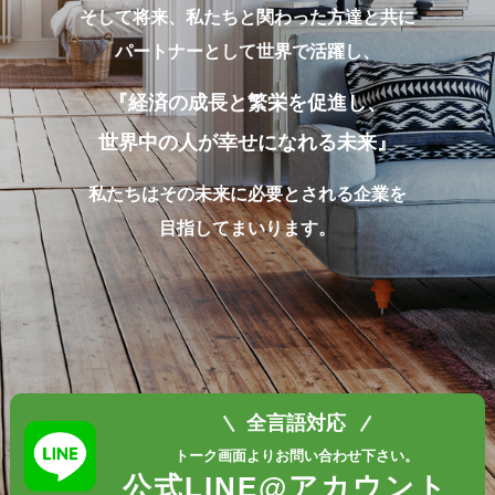
そして将来、私たちと関わった方達と共に
パートナーとして世界で活躍し、
『経済の成長と繁栄を促進し、
世界中の人が幸せになれる未来』
私たちはその未来に必要とされる企業を
目指してまいります。
全言語対応
トーク画面よりお問い合わせ下さい。
公式LINE@アカウント