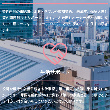
契約内容の未認識によるトラブルや短期契約、
未成年、保証人無し
等の問題解決をサポートします。
入居後もオーナー様との間に立
ち、
生活ルールを フォローしていくことで、
安心してお住まい頂き
ます
生活サポート
役所や銀行の各種手続きや仕事探し等、
幅広く相談に乗り解決に向
かいます。
母国を離れ親御様に変わり
第二の家族と思って頂けるよ
う
末永い付き合いをしていきたいと考えております。